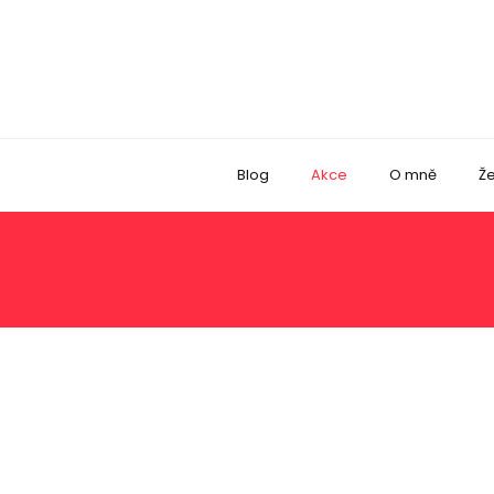
Blog
Akce
O mně
Že