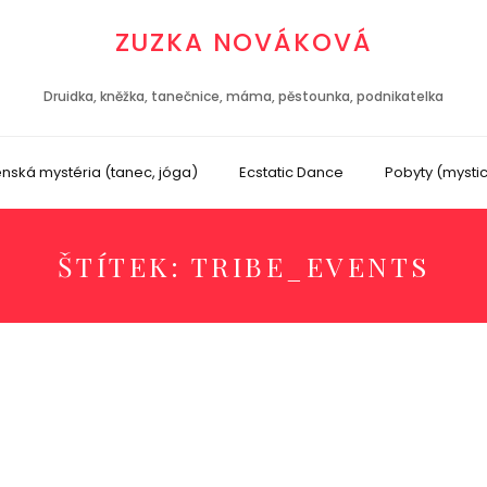
ZUZKA NOVÁKOVÁ
Druidka, kněžka, tanečnice, máma, pěstounka, podnikatelka
nská mystéria (tanec, jóga)
Ecstatic Dance
Pobyty (mysti
ŠTÍTEK:
TRIBE_EVENTS