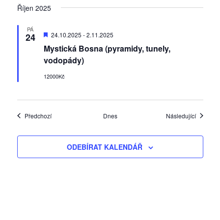
Říjen 2025
PÁ
D
24.10.2025
-
2.11.2025
24
o
Mystická Bosna (pyramidy, tunely,
p
o
vodopády)
r
u
12000Kč
č
e
n
é
Akce
Akce
Předchozí
Dnes
Následující
ODEBÍRAT KALENDÁŘ