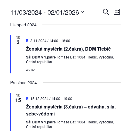
11/03/2024
 - 
02/01/2026
N
N
H
S
a
a
L
V
E
Listopad 2024
v
E
y
v
Z
i
D
b
i
N
NE
g
D
3.11.2024 / 14:00
-
18:00
A
3
e
A
o
g
a
Ženská mystéria (2.čakra), DDM Třebíč
T
p
r
M
a
c
o
Sál DDM v 1.patře
Tomáše Bati 1084, Třebíč, Vysočina,
t
r
e
Česká republika
c
u
e
č
p
450Kč
e
d
e
r
n
p
a
Prosinec 2024
é
o
t
r
z
NE
u
o
o
D
15.12.2024 / 14:00
-
19:00
15
o
m
b
Ženská mystéria (3.čakra) – odvaha, síla,
h
p
.
o
r
sebe-vědomí
l
r
a
u
Sál DDM v 1.patře
Tomáše Bati 1084, Třebíč, Vysočina,
e
č
Česká republika
z
e