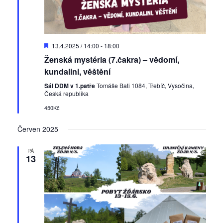
D
13.4.2025 / 14:00
-
18:00
o
Ženská mystéria (7.čakra) – vědomí,
p
o
kundalini, věštění
r
u
Sál DDM v 1.patře
Tomáše Bati 1084, Třebíč, Vysočina,
č
Česká republika
e
450Kč
n
é
Červen 2025
PÁ
13