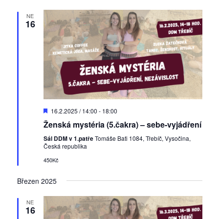
k
NE
c
16
e
D
16.2.2025 / 14:00
-
18:00
o
Ženská mystéria (5.čakra) – sebe-vyjádření
p
o
Sál DDM v 1.patře
Tomáše Bati 1084, Třebíč, Vysočina,
r
Česká republika
u
č
450Kč
e
n
Březen 2025
é
NE
16