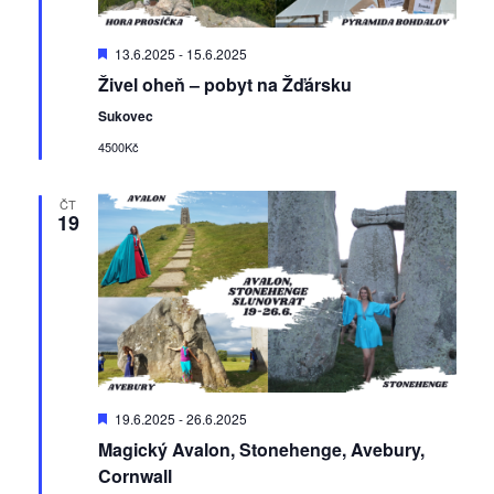
D
13.6.2025
-
15.6.2025
o
Živel oheň – pobyt na Žďársku
p
o
Sukovec
r
u
4500Kč
č
e
n
ČT
é
19
D
19.6.2025
-
26.6.2025
o
Magický Avalon, Stonehenge, Avebury,
p
o
Cornwall
r