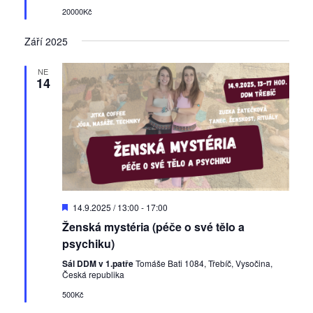
u
20000Kč
č
e
Září 2025
n
é
NE
14
D
14.9.2025 / 13:00
-
17:00
o
Ženská mystéria (péče o své tělo a
p
o
psychiku)
r
u
Sál DDM v 1.patře
Tomáše Bati 1084, Třebíč, Vysočina,
č
Česká republika
e
500Kč
n
é