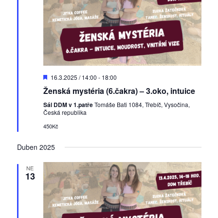
D
16.3.2025 / 14:00
-
18:00
o
Ženská mystéria (6.čakra) – 3.oko, intuice
p
o
Sál DDM v 1.patře
Tomáše Bati 1084, Třebíč, Vysočina,
r
Česká republika
u
č
450Kč
e
n
Duben 2025
é
NE
13