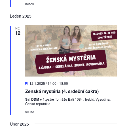
d
e
Kč550
n
é
á
n
Leden 2025
í
n
A
í
NE
k
12
a
c
z
e
o
b
r
a
D
12.1.2025 / 14:00
-
18:00
z
o
Ženská mystéria (4. srdeční čakra)
p
e
o
Sál DDM v 1.patře
Tomáše Bati 1084, Třebíč, Vysočina,
r
Česká republika
n
u
č
500Kč
í
e
n
A
Únor 2025
é