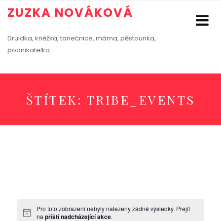
ZUZKA NOVÁKOVÁ
Druidka, kněžka, tanečnice, máma, pěstounka,
podnikatelka
ŠTÍTEK:
TRIBE_EVENTS
Pro toto zobrazení nebyly nalezeny žádné výsledky. Přejít
na
příští nadcházející akce
.