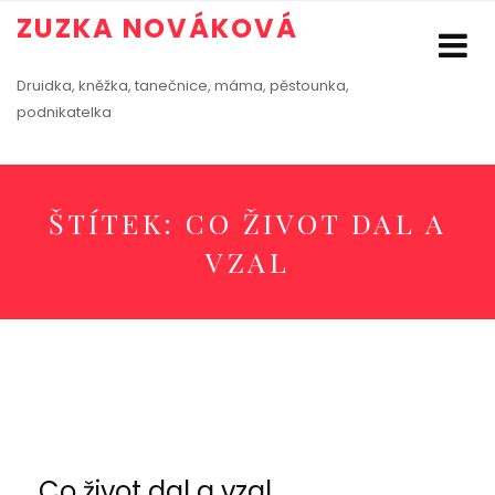
ZUZKA NOVÁKOVÁ
Druidka, kněžka, tanečnice, máma, pěstounka,
podnikatelka
ŠTÍTEK:
CO ŽIVOT DAL A
VZAL
Co život dal a vzal