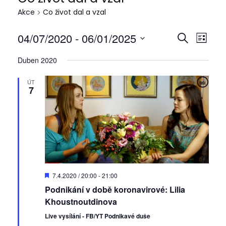
Akce
Co život dal a vzal
04/07/2020
 - 
06/01/2025
N
N
H
S
a
a
L
V
E
Duben 2020
v
E
y
v
Z
i
D
b
i
N
ÚT
g
A
7
e
A
g
a
T
r
M
a
c
t
e
c
e
p
e
d
r
p
a
o
t
r
z
D
7.4.2020 / 20:00
-
21:00
u
o
o
o
Podnikání v době koronavirové: Lilia
p
m
b
o
Khoustnoutdinova
h
r
.
r
u
Live vysílání - FB/YT Podnikavé duše
l
č
a