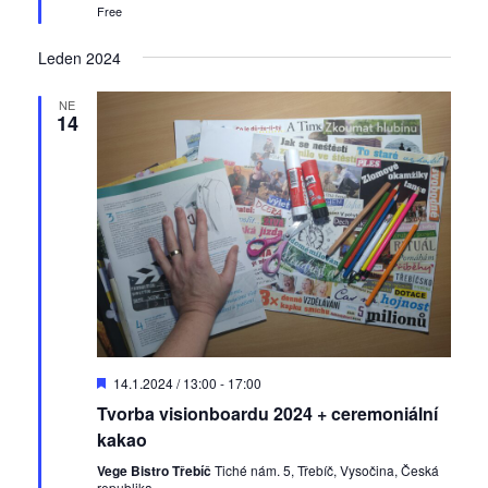
Free
e
A
n
k
é
Leden 2024
c
NE
e
14
D
14.1.2024 / 13:00
-
17:00
o
Tvorba visionboardu 2024 + ceremoniální
p
o
kakao
r
u
Vege Bistro Třebíč
Tiché nám. 5, Třebíč, Vysočina, Česká
č
republika