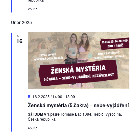
e
250Kč
n
é
Únor 2025
NE
16
D
16.2.2025 / 14:00
-
18:00
o
Ženská mystéria (5.čakra) – sebe-vyjádření
p
o
Sál DDM v 1.patře
Tomáše Bati 1084, Třebíč, Vysočina,
r
Česká republika
u
č
450Kč
e
n