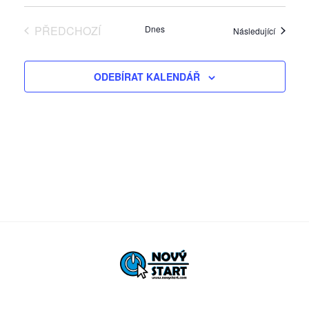
é
PŘEDCHOZÍ
Dnes
Akce
Následující
AKCE
ODEBÍRAT KALENDÁŘ