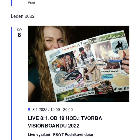
Free
e
e
z
n
d
é
e
Leden 2022
á
n
SO
í
n
8
A
í
k
a
c
z
e
o
b
r
a
z
D
8.1.2022 / 19:00
-
20:00
o
e
LIVE 8:1. OD 19 HOD.: TVORBA
p
o
VISIONBOARDU 2022
n
r
u
Live vysílání - FB/YT Podnikavé duše
í
č