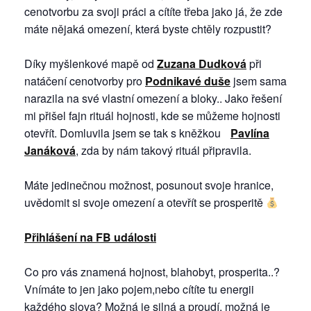
cenotvorbu za svoji práci a cítíte třeba jako já, že zde
máte nějaká omezení, která byste chtěly rozpustit?
Díky myšlenkové mapě od
Zuzana Dudková
při
natáčení cenotvorby pro
Podnikavé duše
jsem sama
narazila na své vlastní omezení a bloky.. Jako řešení
mi přišel fajn rituál hojnosti, kde se můžeme hojnosti
otevřít. Domluvila jsem se tak s kněžkou
Pavlína
Janáková
, zda by nám takový rituál připravila.
Máte jedinečnou možnost, posunout svoje hranice,
uvědomit si svoje omezení a otevřít se prosperitě
Přihlášení na FB události
Co pro vás znamená hojnost, blahobyt, prosperita..?
Vnímáte to jen jako pojem,nebo cítíte tu energii
každého slova? Možná je silná a proudí, možná je