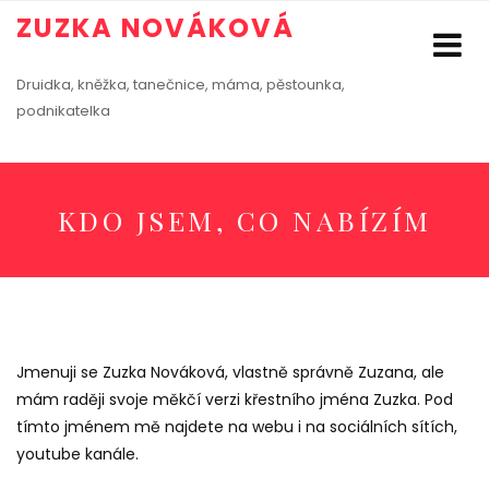
ZUZKA NOVÁKOVÁ
Druidka, kněžka, tanečnice, máma, pěstounka,
podnikatelka
KDO JSEM, CO NABÍZÍM
Jmenuji se Zuzka Nováková, vlastně správně Zuzana, ale
mám raději svoje měkčí verzi křestního jména Zuzka. Pod
tímto jménem mě najdete na webu i na sociálních sítích,
youtube kanále.