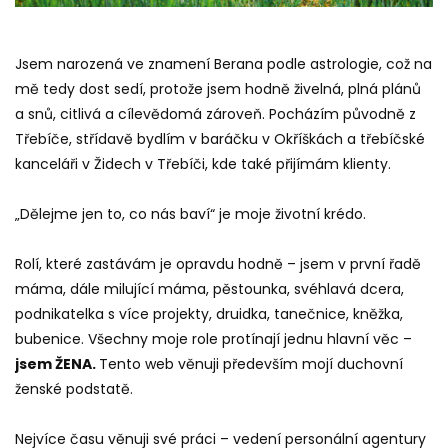
Jsem narozená ve znamení Berana podle astrologie, což na
mě tedy dost sedí, protože jsem hodně živelná, plná plánů
a snů, citlivá a cílevědomá zároveň. Pocházím původně z
Třebíče, střídavě bydlím v baráčku v Okříškách a třebíčské
kanceláři v Židech v Třebíči, kde také přijímám klienty.
„Dělejme jen to, co nás baví“ je moje životní krédo.
Rolí, které zastávám je opravdu hodně – jsem v první řadě
máma, dále milující máma, pěstounka, svéhlavá dcera,
podnikatelka s více projekty, druidka, tanečnice, kněžka,
bubenice. Všechny moje role protínají jednu hlavní věc –
jsem ŽENA.
Tento web věnuji především mojí duchovní
ženské podstatě.
Nejvíce času věnuji své práci – vedení personální agentury