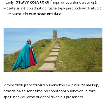
rituály,
OSLAVY KOLA ROKU
(např. oslavu slunovratu aj.).
Můžete si mě objednat na různé typy přechodových rituálů
– viz odkaz
PŘECHODOVÉ RITUÁLY
.
V roce 2020 jsem založila bubenickou skupinku
ZeměTep
,
pravidelně se scházíme na spontánní bubnování a také
spolu nacvičujeme hudební divadlo s přesahem.