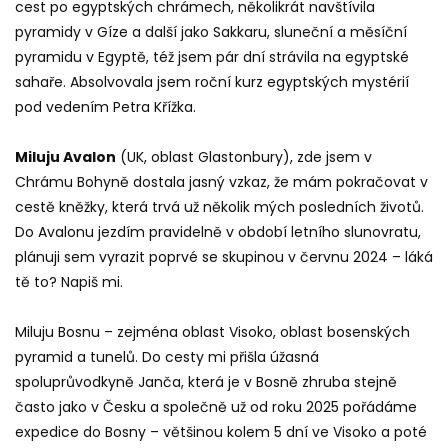
cest po egyptských chrámech, několikrát navštívila
pyramidy v Gíze a další jako Sakkaru, sluneční a měsíční
pyramidu v Egyptě, též jsem pár dní strávila na egyptské
sahaře. Absolvovala jsem roční kurz egyptských mystérií
pod vedením Petra Křížka.
Miluju Avalon
(UK, oblast Glastonbury), zde jsem v
Chrámu Bohyně dostala jasný vzkaz, že mám pokračovat v
cestě kněžky, která trvá už několik mých posledních životů.
Do Avalonu jezdím pravidelně v období letního slunovratu,
plánuji sem vyrazit poprvé se skupinou v červnu 2024 – láká
tě to? Napiš mi.
Miluju Bosnu – zejména oblast Visoko, oblast bosenských
pyramid a tunelů. Do cesty mi přišla úžasná
spoluprůvodkyně Janča, která je v Bosně zhruba stejně
často jako v Česku a společně už od roku 2025 pořádáme
expedice do Bosny – většinou kolem 5 dní ve Visoko a poté