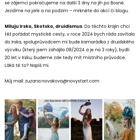
se zájemci pokračujeme na další 3 dny na jih po Bosně.
Jezdíme na jaře a na podzim – mrkněte do akcí či blogu.
Miluju Irsko, Skotsko, druidismus
. Do těchto krajin chci
též pořádat mystické cesty, v roce 2024 bych ráda zavítala
do Irska, spoluprůvodcem mi bude kamarádka z druidského
výcviku (který jsem zahájila 08/2024 a je na 3 roky), bydlí
20 let v Irsku, budeme zde tedy mít místního průvodce.
Láká tě to? Napiš mi.
Můj mail: zuzana.novakova@novystart.com