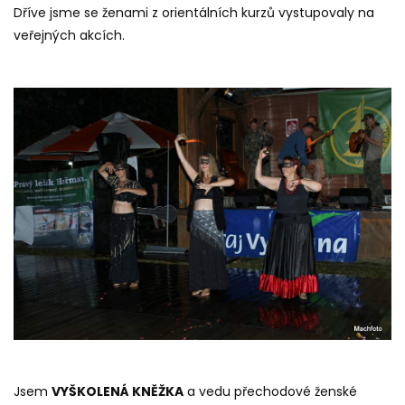
Dříve jsme se ženami z orientálních kurzů vystupovaly na
veřejných akcích.
Jsem
VYŠKOLENÁ KNĚŽKA
a vedu přechodové ženské