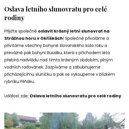
Oslava letního slunovratu pro celé
rodiny
Přijďte společně
oslavit krásný letní slunovrat na
Strážnou horu v Okříškách
! Společně přivoláme a
přivítáme všechny bohyně slovanského kola roku a
převážně pak bohyni Rusalku, která s příchodem léta
přebírá nadvládu nad tímto krásným obdobím, plným
vodních radovánek. Zazpíváme a zabubnujeme
přicházejícímu sluníčku a pak se vykoupeme v blízkém
rybníku Pilňáku.
Událost zde:
Oslava letního slunovratu pro celé rodiny
.