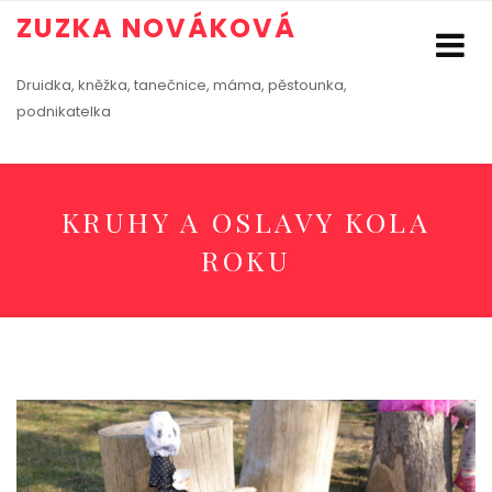
ZUZKA NOVÁKOVÁ
Druidka, kněžka, tanečnice, máma, pěstounka,
podnikatelka
KRUHY A OSLAVY KOLA
ROKU