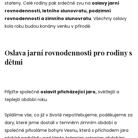
stařeny. Celé rodiny pak srdečně zvu na
oslavy jarní
rovnodennosti, letního slunovratu, podzimní
rovnodennosti a zimního slunovratu
. Všechny oslavy
kola roku budou konány venku v přírodě.
Oslava jarní rovnodennosti pro rodiny s
dětmi
Přijďte společně
oslavit přicházející jaro,
světlejší a
teplejší období roku.
Splálíme vše, co již v životě nepotřebujeme, poděkujeme za
dary, které jsme dostali v temném zimním období a
společně přivoláme bohyni Vesnu, která s příchodem jara
přebírá nadvládu nad tímto krásným zeleným obdobím.