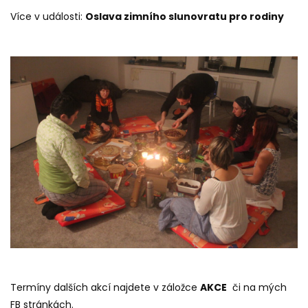
Více v události:
Oslava zimního slunovratu pro rodiny
Termíny dalších akcí najdete v záložce
AKCE
či na mých
FB stránkách
.