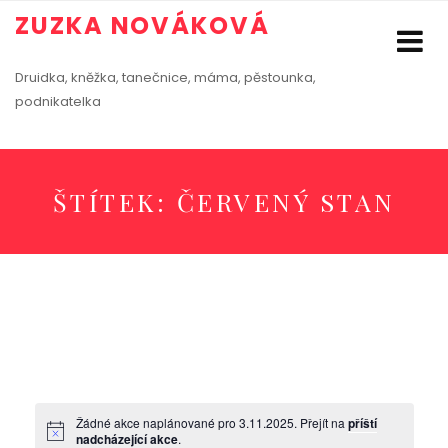
ZUZKA NOVÁKOVÁ
Druidka, kněžka, tanečnice, máma, pěstounka,
podnikatelka
ŠTÍTEK:
ČERVENÝ STAN
Žádné akce naplánované pro 3.11.2025. Přejít na
příští
nadcházející akce
.