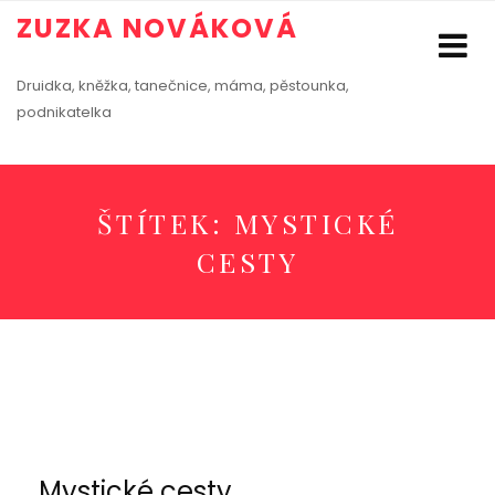
ZUZKA NOVÁKOVÁ
Druidka, kněžka, tanečnice, máma, pěstounka,
podnikatelka
ŠTÍTEK:
MYSTICKÉ
CESTY
Mystické cesty