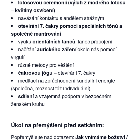
lotosovou ceremonii (výluh z modrého lotosu
– květiny osvícení)
navázání kontaktu s andělem strážným
otevírání 7. čakry pomocí speciálních tónů a
společné mantrování
výuku
orientálních tanců
, tanec propojení
načítání
aurického zářen
í okolo nás pomocí
virgulí
různé metody pro věštění
čakrovou jógu
– otevírání 7. čakry
meditaci na zprůchodnění kundalini energie
(společná, možnost též individuální)
sdílení
a vzájemná podpora v bezpečném
ženském kruhu
Úkol na přemýšlení před setkáním:
Popřemýšlejte nad dotazem:
Jak vnímáme božství /