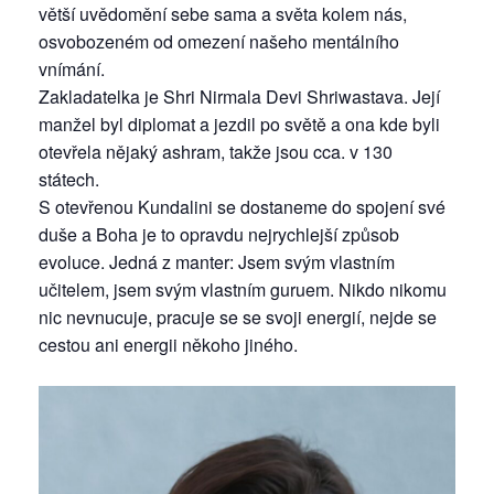
větší uvědomění sebe sama a světa kolem nás,
osvobozeném od omezení našeho mentálního
vnímání.
Zakladatelka je Shri Nirmala Devi Shriwastava. Její
manžel byl diplomat a jezdil po světě a ona kde byli
otevřela nějaký ashram, takže jsou cca. v 130
státech.
S otevřenou Kundalini se dostaneme do spojení své
duše a Boha je to opravdu nejrychlejší způsob
evoluce. Jedná z manter: Jsem svým vlastním
učitelem, jsem svým vlastním guruem. Nikdo nikomu
nic nevnucuje, pracuje se se svoji energií, nejde se
cestou ani energii někoho jiného.