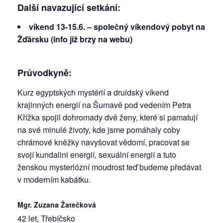
Další navazující setkání:
víkend 13-15.6. – společný víkendový pobyt na
Žďársku (info již brzy na webu)
Průvodkyně:
Kurz egyptských mystérií a druidský víkend
krajinných energií na Šumavě pod vedením Petra
Křížka spojil dohromady dvě ženy, které si pamatují
na své minulé životy, kde jsme pomáhaly coby
chrámové kněžky navyšovat vědomí, pracovat se
svojí kundalini energií, sexuální energií a tuto
ženskou mysteriózní moudrost teď budeme předávat
v moderním kabátku.
Mgr. Zuzana Žatečková
42 let, Třebíčsko