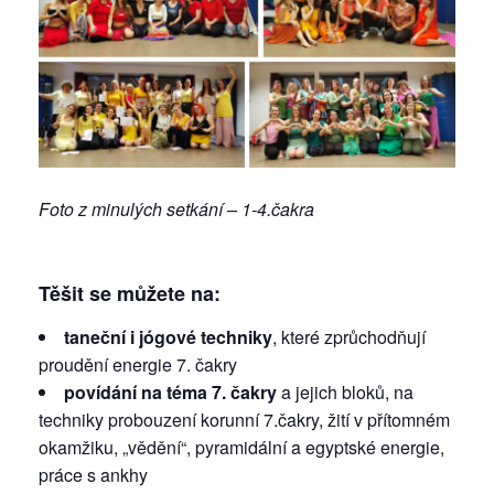
Foto z minulých setkání – 1-4.čakra
Těšit se můžete na:
taneční i jógové techniky
, které zprůchodňují
proudění energie 7. čakry
povídání na téma 7. čakry
a jejich bloků, na
techniky probouzení korunní 7.čakry, žití v přítomném
okamžiku, „vědění“, pyramidální a egyptské energie,
práce s ankhy