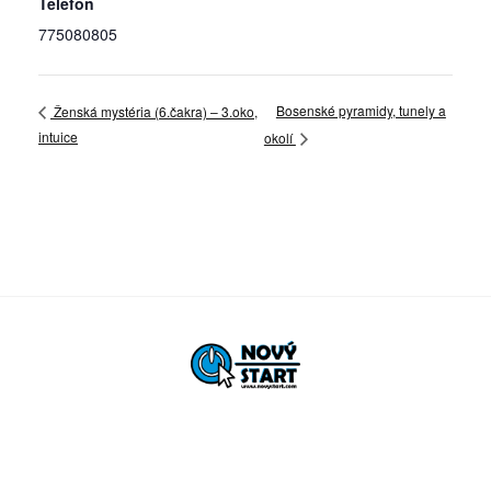
Telefon
775080805
Bosenské pyramidy, tunely a
Ženská mystéria (6.čakra) – 3.oko,
intuice
okolí