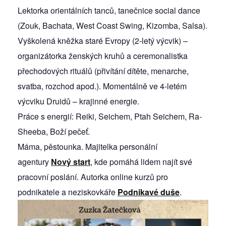
Lektorka orientálních tanců, tanečnice social dance
(Zouk, Bachata, West Coast Swing, Kizomba, Salsa).
Vyškolená kněžka staré Evropy (2-letý výcvik) –
organizátorka ženských kruhů a ceremonalistka
přechodových rituálů (přivítání dítěte, menarche,
svatba, rozchod apod.). Momentálně ve 4-letém
výcviku Druidů – krajinné energie.
Práce s energií: Reiki, Seichem, Ptah Seichem, Ra-
Sheeba, Boží pečeť.
Máma, pěstounka. Majitelka personální
agentury
Nový start
, kde pomáhá lidem najít své
pracovní poslání. Autorka online kurzů pro
podnikatele a neziskovkáře
Podnikavé duše
.