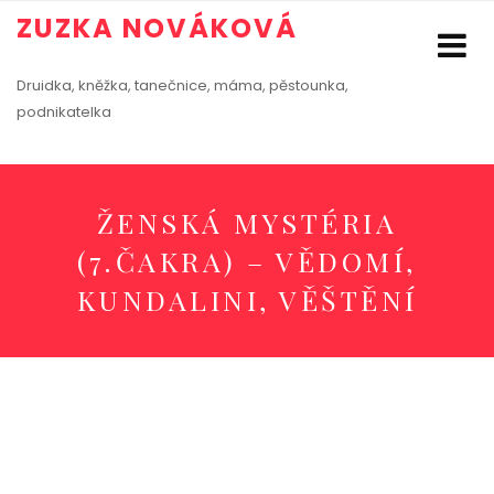
ZUZKA NOVÁKOVÁ
Druidka, kněžka, tanečnice, máma, pěstounka,
podnikatelka
ŽENSKÁ MYSTÉRIA
(7.ČAKRA) – VĚDOMÍ,
KUNDALINI, VĚŠTĚNÍ