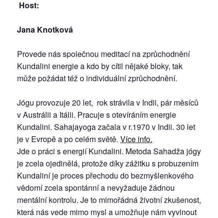
Host:
Jana Knotková
Provede nás společnou meditací na zprůchodnění
Kundalini energie a kdo by cítil nějaké bloky, tak
může požádat též o individuální zprůchodnění.
Jógu provozuje 20 let, rok strávila v Indii, pár měsíců
v Austrálii a Itálii. Pracuje s otevíráním energie
Kundalini. Sahajayoga začala v r.1970 v Indii. 30 let
je v Evropě a po celém světě.
Více info.
Jde o práci s energií Kundalini. Metoda Sahadža jógy
je zcela ojedinělá, protože díky zážitku s probuzením
Kundaliní je proces přechodu do bezmyšlenkového
vědomí zcela spontánní a nevyžaduje žádnou
mentální kontrolu. Je to mimořádná životní zkušenost,
která nás vede mimo mysl a umožňuje nám vyvinout