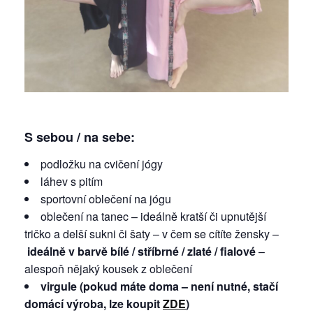
S sebou / na sebe:
podložku na cvičení jógy
láhev s pitím
sportovní oblečení na jógu
oblečení na tanec – ideálně kratší či upnutější
tričko a delší sukni či šaty – v čem se cítíte žensky –
ideálně v barvě bílé / stříbrné / zlaté / fialové
–
alespoň nějaký kousek z oblečení
virgule (pokud máte doma – není nutné, stačí
domácí výroba, lze koupit
ZDE
)