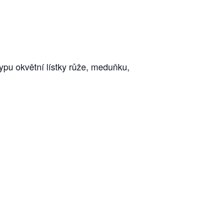
ypu okvětní lístky růže, meduňku,