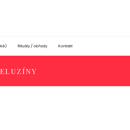
cké)
Rituály / obřady
Kontakt
MELUZÍNY