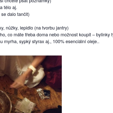
 si chcete psát poznámky)
a tělo aj.
 se dalo tančit)
y, nůžky, lepidlo (na tvorbu jantry)
oho, co máte třeba doma nebo možnost koupit – bylinky t
ypu myrha, sypký styrax aj., 100% esenciální oleje..