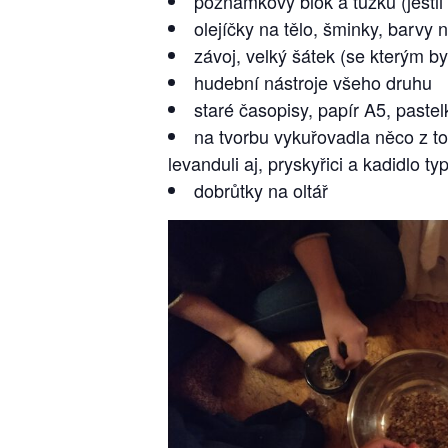
poznámkový blok a tužku (jestli
olejíčky na tělo, šminky, barvy n
závoj, velký šátek (se kterým by
hudební nástroje všeho druhu
staré časopisy, papír A5, pastelk
na tvorbu vykuřovadla něco z t
levanduli aj, pryskyřici a kadidlo t
dobrůtky na oltář