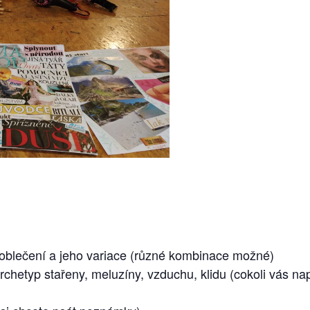
é oblečení a jeho variace (různé kombinace možné)
archetyp stařeny, meluzíny, vzduchu, klidu (cokoli vás n