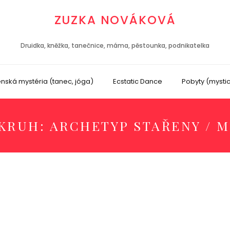
ZUZKA NOVÁKOVÁ
Druidka, kněžka, tanečnice, máma, pěstounka, podnikatelka
nská mystéria (tanec, jóga)
Ecstatic Dance
Pobyty (mysti
KRUH: ARCHETYP STAŘENY / 