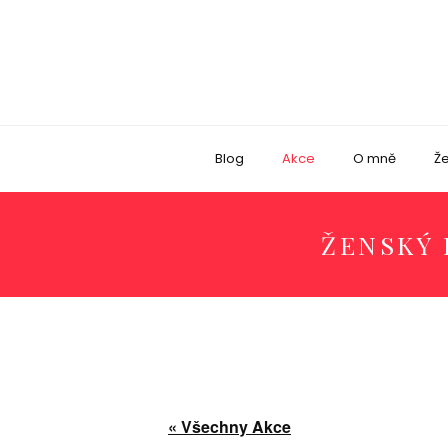
Blog
Akce
O mně
Že
ŽENSKÝ 
« Všechny Akce