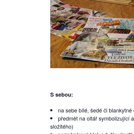
S sebou:
na sebe bílé, šedé či blankytn
předmět na oltář symbolizující 
složitého)