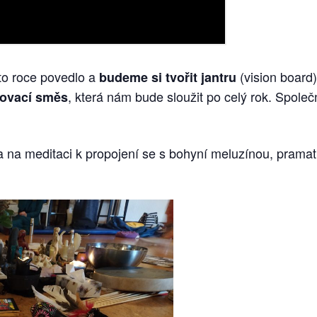
to roce povedlo a
(vision board)
budeme si tvořit jantru
, která nám bude sloužit po celý rok. Spol
řovací směs
 a na meditaci k propojení se s bohyní meluzínou, prama