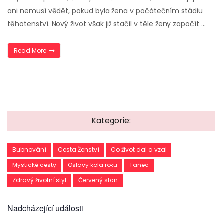
ani nemusí vědět, pokud byla žena v počátečním stádiu
těhotenství. Nový život však již stačil v těle ženy započít …
„Rozlučkový rituál“
Read More
Kategorie:
Bubnování
Cesta Ženství
Co život dal a vzal
Mystické cesty
Oslavy kola roku
Tanec
Zdravý životní styl
Červený stan
Nadcházející události