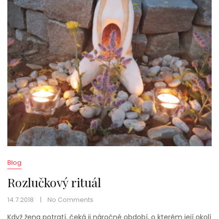
Blog
Rozlučkový rituál
14.7.2018
No Comments
Když žena potratí, čeká ji náročné období, o kterém její okolí