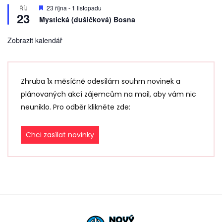
D
23 října
-
1 listopadu
ŘÍJ
23
o
Mystická (dušičková) Bosna
p
o
r
Zobrazit kalendář
u
č
e
n
é
Zhruba 1x měsíčně odesílám souhrn novinek a
plánovaných akcí zájemcům na mail, aby vám nic
neuniklo. Pro odběr klikněte zde:
Chci zasílat novinky