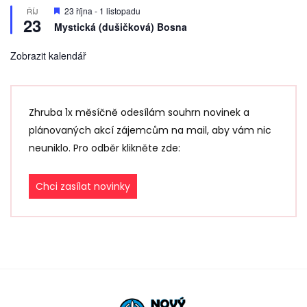
D
23 října
-
1 listopadu
ŘÍJ
23
o
Mystická (dušičková) Bosna
p
o
r
Zobrazit kalendář
u
č
e
n
é
Zhruba 1x měsíčně odesílám souhrn novinek a
plánovaných akcí zájemcům na mail, aby vám nic
neuniklo. Pro odběr klikněte zde:
Chci zasílat novinky