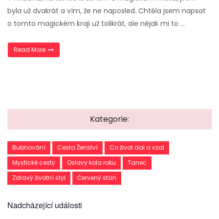
byla už dvakrát a vím, že ne naposled. Chtěla jsem napsat
o tomto magickém kraji už tolikrát, ale nějak mi to …
„Avalon a cesta kněžky“
Read More
Kategorie:
Bubnování
Cesta Ženství
Co život dal a vzal
Mystické cesty
Oslavy kola roku
Tanec
Zdravý životní styl
Červený stan
Nadcházející události