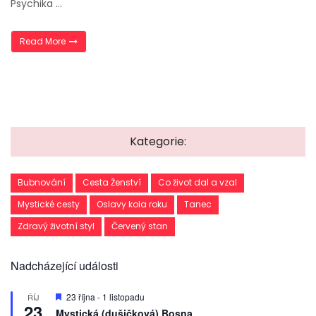
Psychika …
„Rituál jarní rovnodennosti + propojení s živly a matkou Ze
Read More
Kategorie:
Bubnování
Cesta Ženství
Co život dal a vzal
Mystické cesty
Oslavy kola roku
Tanec
Zdravý životní styl
Červený stan
Nadcházející události
D
23 října
-
1 listopadu
ŘÍJ
23
o
Mystická (dušičková) Bosna