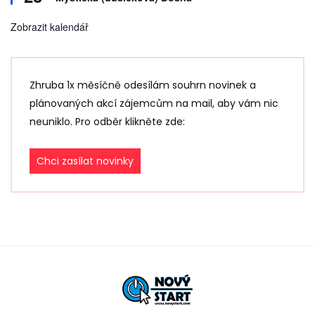
p
o
r
Zobrazit kalendář
u
č
e
n
é
Zhruba 1x měsíčně odesílám souhrn novinek a
plánovaných akcí zájemcům na mail, aby vám nic
neuniklo. Pro odběr klikněte zde:
Chci zasílat novinky