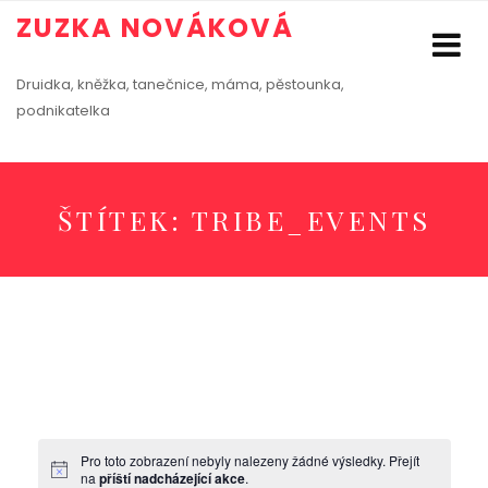
ZUZKA NOVÁKOVÁ
Druidka, kněžka, tanečnice, máma, pěstounka,
podnikatelka
ŠTÍTEK:
TRIBE_EVENTS
Pro toto zobrazení nebyly nalezeny žádné výsledky. Přejít
na
příští nadcházející akce
.