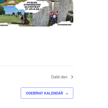
o
b
r
a
z
e
n
í
A
k
c
e
Další den
ODEBÍRAT KALENDÁŘ