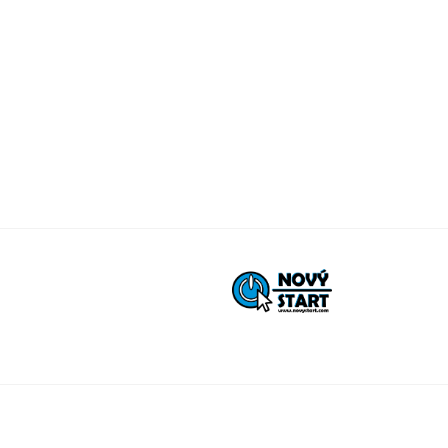
K
e
e
n
y
í
w
A
o
k
r
d
c
.
e