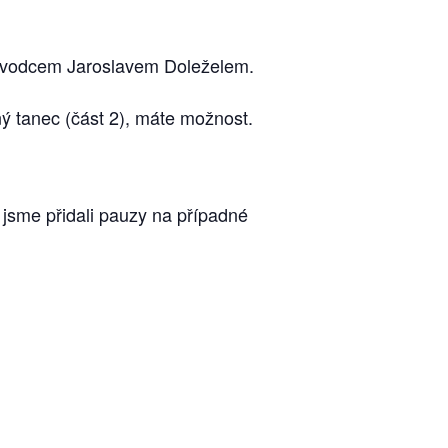
růvodcem Jaroslavem Doleželem.
ný tanec (část 2), máte možnost.
 jsme přidali pauzy na případné