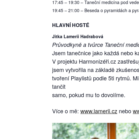
17:45 – 19:30 – Taneční medicína pod vede
19:45 – 21:00 – Beseda o pyramidách a pyr
HLAVNÍ HOSTÉ
Jitka Lamerii Hadrabová
Průvodkyně a tvůrce Taneční medi
Jsem tanečnice jako každá nebo k
V projektu Harmonizéři.cz zastřešuj
jsem vytvořila na základě zkušenost
tvoření Playlistů podle 5ti rytmů. 
tančit
samo, pokud mu to dovolíme.
Více o mě:
www.lamerii.cz
nebo
ww