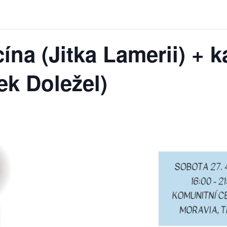
ína (Jitka Lamerii) + 
ek Doležel)