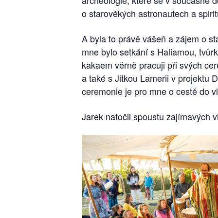
archeologie, které se v současné d
o starověkých astronautech a spir
A byla to právě vášeň a zájem o s
mne bylo setkání s Haliamou, tvůrk
kakaem věrně pracuji při svých ce
a také s Jitkou Lamerii v projekt
ceremonie je pro mne o cestě do vl
Jarek natočil spoustu zajímavých v