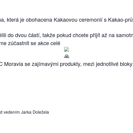
ína, která je obohacena Kakaovou ceremonií s Kakao-p
ili do dvou částí, takže pokud chcete přijít až na samot
me zúčastnit se akce celé
C Moravia se zajímavými produkty, mezi jednotlivé bloky
od vedením Jarka Doležela