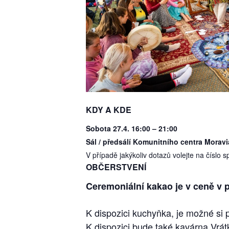
KDY A KDE
Sobota 27.4. 16:00 – 21:00
Sál / předsálí Komunitního centra Moravi
V případě jakýkoliv dotazů volejte na číslo
OBČERSTVENÍ
Ceremoniální kakao je v ceně v p
K dispozici kuchyňka, je možné si př
K dispozici bude také kavárna Vrát