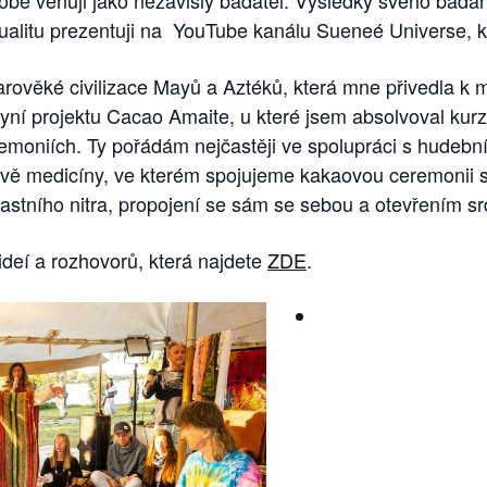
obě věnuji jako nezávislý badatel. Výsledky svého bádá
itualitu prezentuji na YouTube kanálu Sueneé Universe,
tarověké civilizace Mayů a Aztéků, která mne přivedla 
yní projektu Cacao Amaite, u které jsem absolvoval kur
remoniích. Ty pořádám nejčastěji ve spolupráci s hudeb
u Dvě medicíny, ve kterém spojujeme kakaovou ceremonii 
astního nitra, propojení se sám se sebou a otevřením sr
ideí a rozhovorů, která najdete
ZDE
.