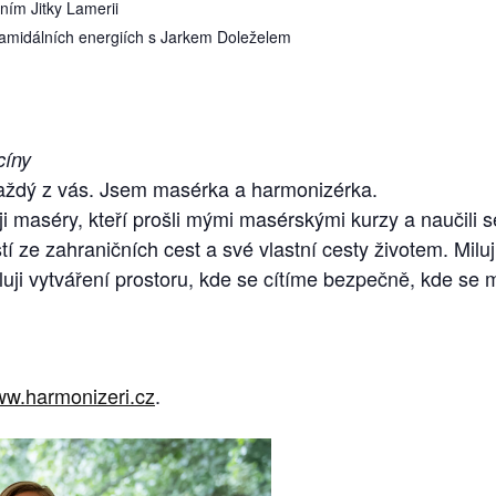
ním Jitky Lamerii
amidálních energiích s Jarkem Doleželem
cíny
aždý z vás. Jsem masérka a harmonizérka.
i maséry, kteří prošli mými masérskými kurzy a naučili s
í ze zahraničních cest a své vlastní cesty životem. Miluji
Miluji vytváření prostoru, kde se cítíme bezpečně, kde se
w.harmonizeri.cz
.