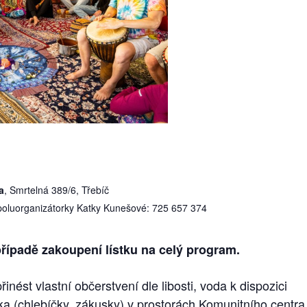
a
, Smrtelná 389/6, Třebíč
 spoluorganizátorky Katky Kunešové: 725 657 374
řípadě zakoupení lístku na celý program.
inést vlastní občerstvení dle libosti, voda k dispozici
ka (chlebíčky, zákusky) v prostorách Komunitního centra