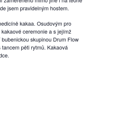
ní zaměřeného mimo jiné i na teorie
 kde jsem pravidelným hostem.
k medicíně kakaa. Osudovým pro
z kakaové ceremonie a s jejímž
ní bubenickou skupinou Drum Flow
s tancem pěti rytmů. Kakaová
dce.