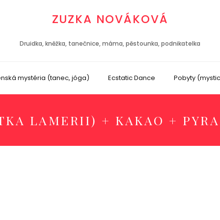
ZUZKA NOVÁKOVÁ
Druidka, kněžka, tanečnice, máma, pěstounka, podnikatelka
nská mystéria (tanec, jóga)
Ecstatic Dance
Pobyty (mysti
TKA LAMERII) + KAKAO + PYR