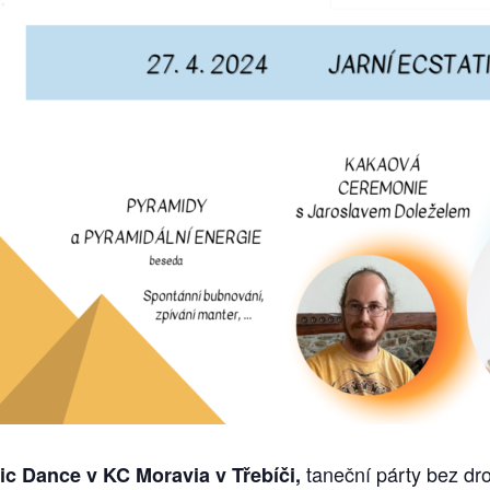
taneční párty bez dr
ic Dance v KC Moravia v Třebíči,