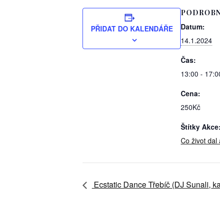
PODROBN
Datum:
PŘIDAT DO KALENDÁŘE
14.1.2024
Čas:
13:00 - 17:0
Cena:
250Kč
Štítky Akce
Co život dal 
Ecstatic Dance Třebíč (DJ Sunali, k