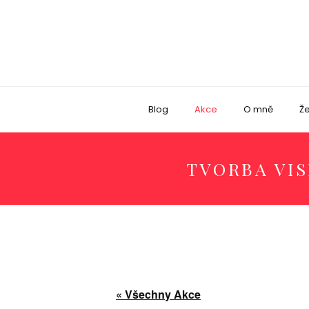
Blog
Akce
O mně
Že
TVORBA VI
« Všechny Akce