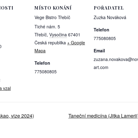
OSTI
MÍSTO KONÁNÍ
POŘADATEL
Vege Bistro Třebíč
Zuzka Nováková
Tiché nám. 5
Telefon
Třebíč
,
Vysočina
67401
775080805
Česká republika
+ Google
0
Mapa
Email
zuzana.novakova@nov
Telefon
art.com
775080805
:
a vzal
akao, vize 2024)
Taneční medicína (Jitka Lamerii