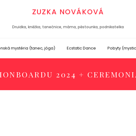
ZUZKA NOVÁKOVÁ
Druidka, kněžka, tanečnice, máma, pěstounka, podnikatelka
nská mystéria (tanec, jóga)
Ecstatic Dance
Pobyty (mysti
SIONBOARDU 2024 + CEREMONI