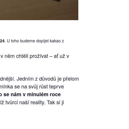
024
. U toho budeme dopíjet kakao z
 něm chtěli prožívat – ať už v
hodnější. Jedním z důvodů je přelom
mínka se na svůj růst teprve
co se nám v minulém roce
ž tvůrci naší reality. Tak si ji