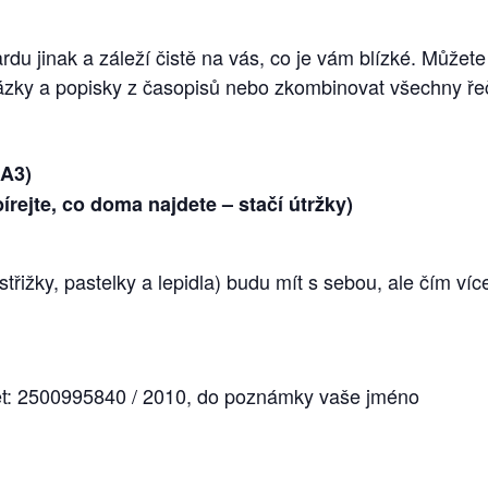
rdu jinak a záleží čistě na vás, co je vám blízké. Můžete
rázky a popisky z časopisů nebo zkombinovat všechny ře
 A3)
írejte, co doma najdete – stačí útržky)
třižky, pastelky a lepidla) budu mít s sebou, ale čím víc
et: 2500995840 / 2010, do poznámky vaše jméno