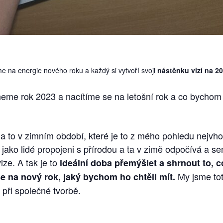
e na energie nového roku a každý si vytvoří svoji
nástěnku vizí na 2
me rok 2023 a nacítíme se na letošní rok a co bychom v
et a to v zimním období, které je to z mého pohledu nejv
jako lidé propojeni s přírodou a ta v zimě odpočívá a se
ize. A tak je to
ideální doba přemýšlet a shrnout to, 
My jsme toti
 se na nový rok, jaký bychom ho chtěli mít.
při společné tvorbě.