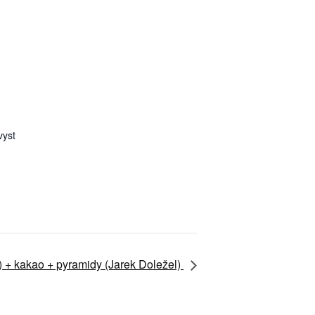
yst
) + kakao + pyramidy (Jarek Doležel)