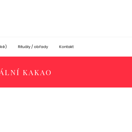
cké)
Rituály / obřady
Kontakt
ÁLNÍ KAKAO