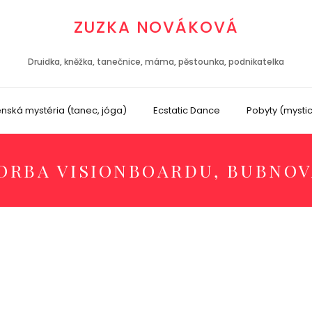
ZUZKA NOVÁKOVÁ
Druidka, kněžka, tanečnice, máma, pěstounka, podnikatelka
nská mystéria (tanec, jóga)
Ecstatic Dance
Pobyty (mysti
ORBA VISIONBOARDU, BUBNOV