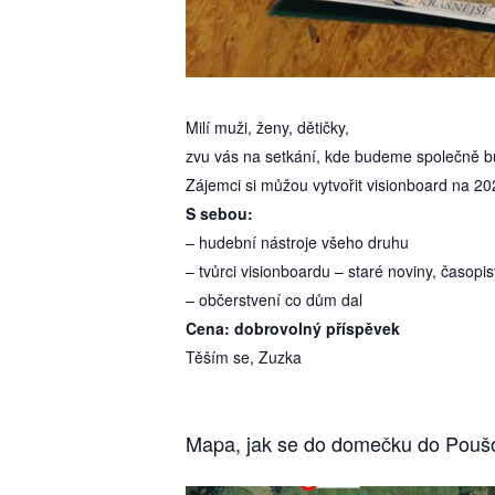
Milí muži, ženy, dětičky,
zvu vás na setkání, kde budeme společně bub
Zájemci si můžou vytvořit visionboard na 20
S sebou:
– hudební nástroje všeho druhu
– tvůrci visionboardu – staré noviny, časopis
– občerstvení co dům dal
Cena: dobrovolný příspěvek
Těším se, Zuzka
Mapa, jak se do domečku do Pouš