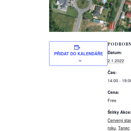
PODROBN
Datum:
PŘIDAT DO KALENDÁŘE
2.1.2022
Čas:
14:00 - 19:0
Cena:
Free
Štítky Akce
Červený sta
roku
,
Tanec