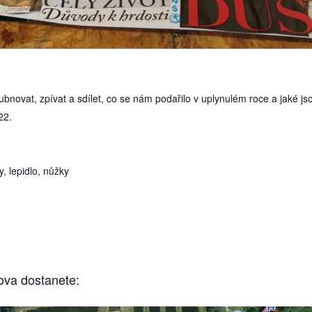
novat, zpívat a sdílet, co se nám podařilo v uplynulém roce a jaké js
22.
y, lepidlo, nůžky
ova dostanete: