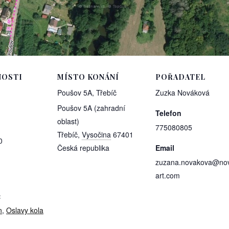
OSTI
MÍSTO KONÁNÍ
POŘADATEL
Poušov 5A, Třebíč
Zuzka Nováková
Poušov 5A (zahradní
Telefon
oblast)
775080805
Třebíč
,
Vysočina
67401
0
Česká republika
Email
zuzana.novakova@nov
art.com
:
n
,
Oslavy kola