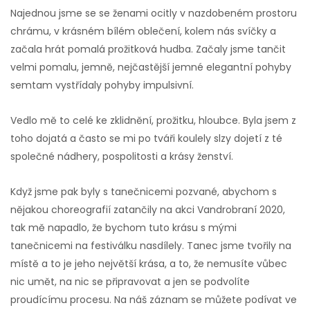
Najednou jsme se se ženami ocitly v nazdobeném prostoru
chrámu, v krásném bílém oblečení, kolem nás svíčky a
začala hrát pomalá prožitková hudba. Začaly jsme tančit
velmi pomalu, jemně, nejčastější jemné elegantní pohyby
semtam vystřídaly pohyby impulsivní.
Vedlo mě to celé ke zklidnění, prožitku, hloubce. Byla jsem z
toho dojatá a často se mi po tváři koulely slzy dojetí z té
společné nádhery, pospolitosti a krásy ženství.
Když jsme pak byly s tanečnicemi pozvané, abychom s
nějakou choreografií zatančily na akci Vandrobraní 2020,
tak mě napadlo, že bychom tuto krásu s mými
tanečnicemi na festiválku nasdílely. Tanec jsme tvořily na
místě a to je jeho největší krása, a to, že nemusíte vůbec
nic umět, na nic se připravovat a jen se podvolíte
proudícímu procesu. Na náš záznam se můžete podívat ve