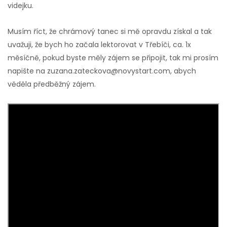
videjku.
Musím říct, že chrámový tanec si mě opravdu získal a tak
uvažuji, že bych ho začala lektorovat v Třebíči, ca. 1x
měsíčně, pokud byste měly zájem se připojit, tak mi prosím
napište na zuzana.zateckova@novystart.com, abych
věděla předběžný zájem.