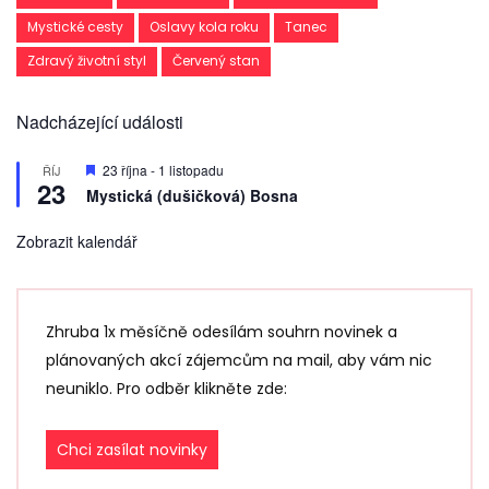
Mystické cesty
Oslavy kola roku
Tanec
Zdravý životní styl
Červený stan
Nadcházející události
D
23 října
-
1 listopadu
ŘÍJ
23
o
Mystická (dušičková) Bosna
p
o
r
Zobrazit kalendář
u
č
e
n
é
Zhruba 1x měsíčně odesílám souhrn novinek a
plánovaných akcí zájemcům na mail, aby vám nic
neuniklo. Pro odběr klikněte zde:
Chci zasílat novinky