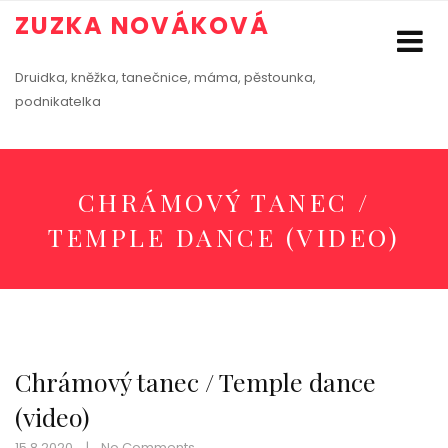
ZUZKA NOVÁKOVÁ
Druidka, kněžka, tanečnice, máma, pěstounka,
podnikatelka
CHRÁMOVÝ TANEC /
TEMPLE DANCE (VIDEO)
Chrámový tanec / Temple dance
(video)
15.8.2020
No Comments