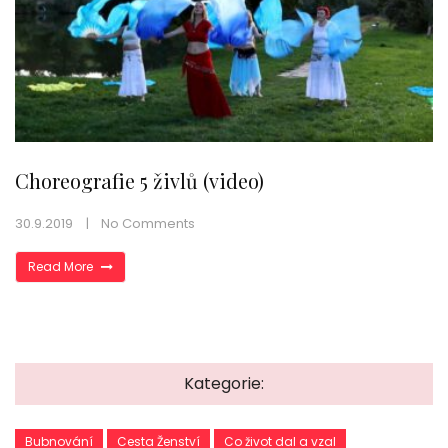
Choreografie 5 živlů (video)
30.9.2019
No Comments
Read More
Kategorie:
Bubnování
Cesta Ženství
Co život dal a vzal