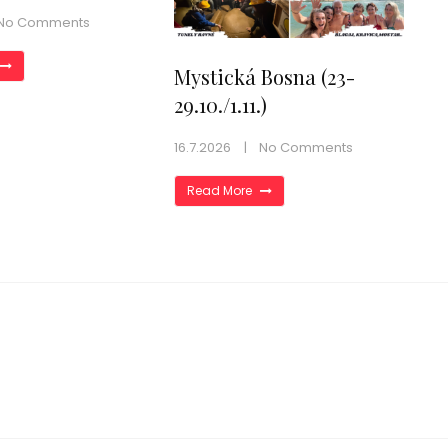
No Comments
Mystická Bosna (23-
29.10./1.11.)
16.7.2026
No Comments
Read More