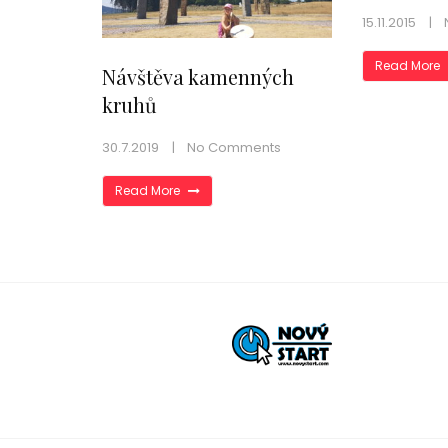
15.11.2015
Read More
Návštěva kamenných
kruhů
30.7.2019
No Comments
Read More