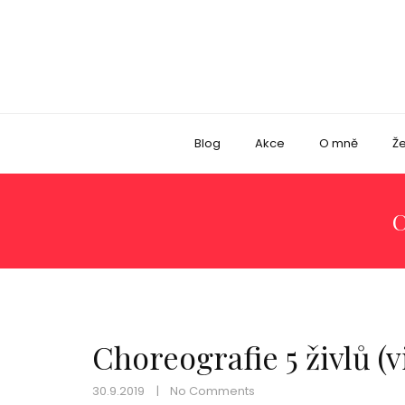
Blog
Akce
O mně
Že
Choreografie 5 živlů (v
30.9.2019
No Comments