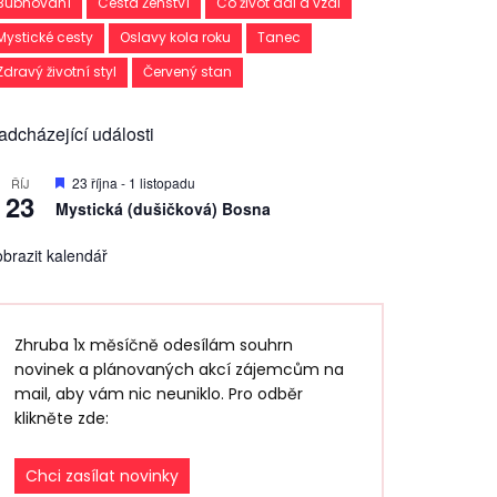
Bubnování
Cesta Ženství
Co život dal a vzal
Mystické cesty
Oslavy kola roku
Tanec
Zdravý životní styl
Červený stan
adcházející události
D
23 října
-
1 listopadu
ŘÍJ
23
o
Mystická (dušičková) Bosna
p
o
r
brazit kalendář
u
č
e
n
é
Zhruba 1x měsíčně odesílám souhrn
novinek a plánovaných akcí zájemcům na
mail, aby vám nic neuniklo. Pro odběr
klikněte zde:
Chci zasílat novinky