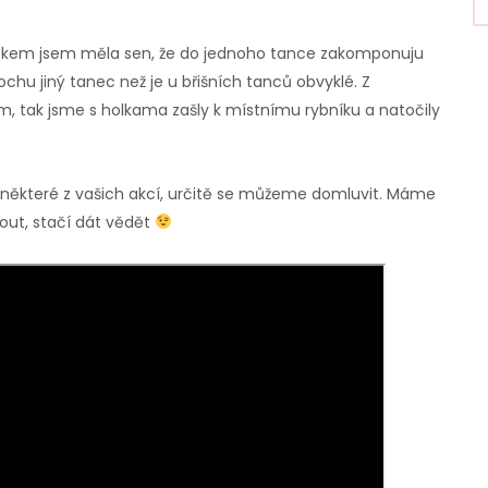
d rokem jsem měla sen, že do jednoho tance zakomponuju
trochu jiný tanec než je u břišních tanců obvyklé. Z
m, tak jsme s holkama zašly k místnímu rybníku a natočily
 některé z vašich akcí, určitě se můžeme domluvit. Máme
out, stačí dát vědět