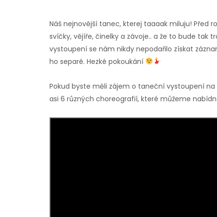
Náš nejnovější tanec, kterej taaaak miluju! Pře
svíčky, vějíře, činelky a závoje.. a že to bude tak 
vystoupení se nám nikdy nepodařilo získat zázna
ho separé. Hezké pokoukání
Pokud byste měli zájem o taneční vystoupení na
asi 6 různých choreografií, které můžeme nabídn