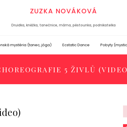
ZUZKA NOVÁKOVÁ
Druidka, kněžka, tanečnice, máma, pěstounka, podnikatelka
nská mystéria (tanec, jóga)
Ecstatic Dance
Pobyty (mysti
CHOREOGRAFIE 5 ŽIVLŮ (VIDEO
ideo)