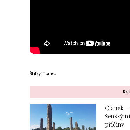
Štítky:
Tanec
Rel
Článek –
ženskými 
příčiny