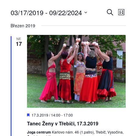
03/17/2019
 - 
09/22/2024
N
N
H
S
a
a
L
V
E
Březen 2019
v
E
y
v
Z
i
D
b
i
N
NE
g
A
17
e
A
g
a
T
r
M
a
c
t
e
c
e
p
e
d
r
p
a
o
t
r
z
u
o
o
m
b
h
D
17.3.2019 / 14:00
-
17:00
.
r
o
l
Tanec Ženy v Třebíči, 17.3.2019
a
p
e
o
z
Joga centrum
Karlovo nám. 46 (1.patro), Třebíč, Vysočina,
r