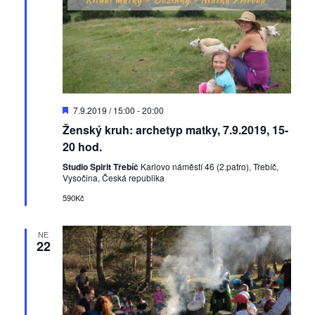
D
7.9.2019 / 15:00
-
20:00
o
Ženský kruh: archetyp matky, 7.9.2019, 15-
p
o
20 hod.
r
u
Studio Spirit Třebíč
Karlovo náměstí 46 (2.patro), Třebíč,
č
Vysočina, Česká republika
e
590Kč
n
é
NE
22