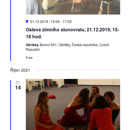
D
21.12.2019 / 15:00
-
17:00
o
Oslava zimního slunovratu, 21.12.2019, 15-
p
o
18 hod.
r
u
Okříšky
Boroví 601, Okříšky, Česká republika, Czech
č
Republic
e
Free
n
é
Říjen 2021
ČT
14