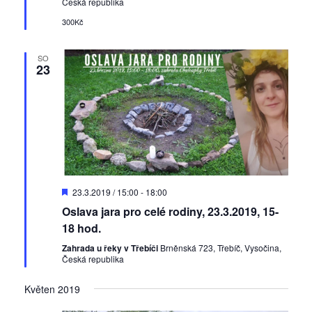
Česká republika
d
u
e
č
300Kč
á
n
e
n
í
n
é
SO
A
23
í
k
a
c
z
e
o
b
r
D
23.3.2019 / 15:00
-
18:00
a
o
Oslava jara pro celé rodiny, 23.3.2019, 15-
z
p
o
18 hod.
e
r
u
Zahrada u řeky v Třebíči
Brněnská 723, Třebíč, Vysočina,
n
č
Česká republika
e
í
n
Květen 2019
é
A