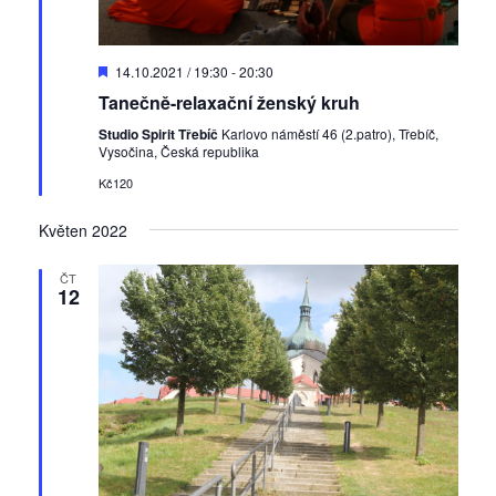
D
14.10.2021 / 19:30
-
20:30
o
Tanečně-relaxační ženský kruh
p
o
Studio Spirit Třebíč
Karlovo náměstí 46 (2.patro), Třebíč,
r
Vysočina, Česká republika
u
č
Kč120
e
n
Květen 2022
é
ČT
12