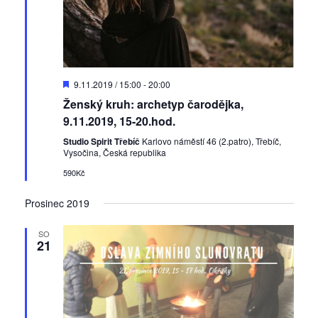
D
9.11.2019 / 15:00
-
20:00
o
Ženský kruh: archetyp čarodějka,
p
o
9.11.2019, 15-20.hod.
r
u
Studio Spirit Třebíč
Karlovo náměstí 46 (2.patro), Třebíč,
č
Vysočina, Česká republika
e
590Kč
n
é
Prosinec 2019
SO
21