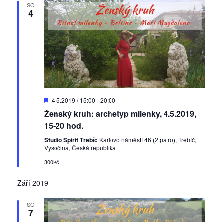
k
SO
4
c
e
D
4.5.2019 / 15:00
-
20:00
o
Ženský kruh: archetyp milenky, 4.5.2019,
p
o
15-20 hod.
r
u
Studio Spirit Třebíč
Karlovo náměstí 46 (2.patro), Třebíč,
č
Vysočina, Česká republika
e
300Kč
n
é
Září 2019
SO
7