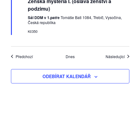
Ženská mystéria I. (oslava ženství a
p
o
podzimu)
r
u
Sál DDM v 1.patře
Tomáše Bati 1084, Třebíč, Vysočina,
č
Česká republika
e
Kč350
n
é
Akce
Akce
Předchozí
Dnes
Následující
ODEBÍRAT KALENDÁŘ