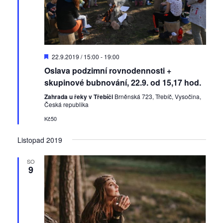
D
22.9.2019 / 15:00
-
19:00
o
Oslava podzimní rovnodennosti +
p
o
skupinové bubnování, 22.9. od 15,17 hod.
r
u
Zahrada u řeky v Třebíči
Brněnská 723, Třebíč, Vysočina,
č
Česká republika
e
Kč50
n
é
Listopad 2019
SO
9