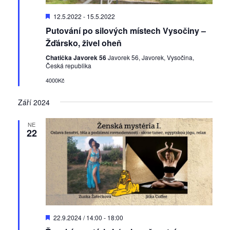
D
12.5.2022
-
15.5.2022
o
Putování po silových místech Vysočiny –
p
o
Žďársko, živel oheň
r
u
Chatička Javorek 56
Javorek 56, Javorek, Vysočina,
č
Česká republika
e
4000Kč
n
é
Září 2024
NE
22
D
22.9.2024 / 14:00
-
18:00
o