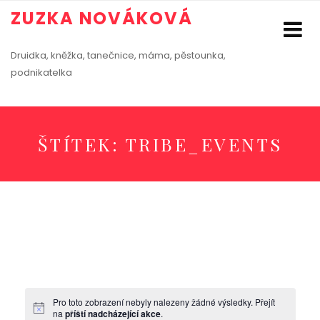
ZUZKA NOVÁKOVÁ
Druidka, kněžka, tanečnice, máma, pěstounka,
podnikatelka
ŠTÍTEK:
TRIBE_EVENTS
Pro toto zobrazení nebyly nalezeny žádné výsledky. Přejít
na
příští nadcházející akce
.