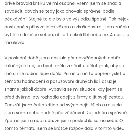
dříve brávala kritiku velmi osobně, všem jsem se snažila
zavděčit, abych se tedy jako chovala správně, podle
očekávání. Stejně to ale bylo ve výsledku špatně. Tak nějak
postupně s přibývajícím věkem a zkušenostmi jsem začala
být čím dál více sebou, ať se to okolí líbí nebo ne. A dost se
mi ulevilo.
V poslední době jsem dostala pár nevyžádaných dobře
míněných rad, co bych měla změnit a dělat jinak, aby se
mě a mé rodině lépe dařilo. Přimělo mě to popřemýšlet o
tématu hodnocení a posuzování druhých lidí, ať už je
známe jakkoli dobře. Vybavila se mi situace, kdy jsem se
před dvěma lety rozhodla odejít z firmy a jít svojí cestou.
Tenkrát jsem čelila kritice od svých nejbližších a musela
jsem sama sebe hodně přesvědčovat, že jednám správně.
Zpětně jsem moc ráda, že jsem poslechla sama sebe. O
tomto tématu jsem se krátce rozpovídala v tomto videu: