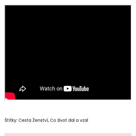
Štítky:
Cesta Ženství
,
Co život dal a vzal