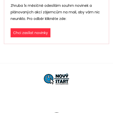
n
é
Zhruba 1x měsíčně odesílám souhrn novinek a
plánovaných akcí zájemcům na mail, aby vám nic
neuniklo. Pro odběr klikněte zde:
Chci zasílat novinky