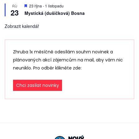
D
23 října
-
1 listopadu
ŘÍJ
23
o
Mystická (dušičková) Bosna
p
o
r
Zobrazit kalendář
u
č
e
n
é
Zhruba 1x měsíčně odesílám souhrn novinek a
plánovaných akcí zájemcům na mail, aby vám nic
neuniklo. Pro odběr klikněte zde:
Chci zasílat novinky