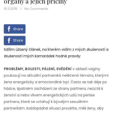
orgány a jejich příčiny
15.11.2015
No Comments
Share
Share
Sdílím úžasný článek, na kterém vidím z mých zkušeností a
zkušeností mých kamarádek hodně pravdy:
PROBLÉMY, BOLESTI, PÁLENÍ, SVĚDĚN
Í v oblasti vagíny
poukazují na aktuální partnerská neléčená témata, kterými
žena energeticky a emocionálně trpí. Často se tak
děje po
hádce, špatném zacházení ze strany partnera, neúctě k
ženství a nebo vlivem energetických uzlů na penise
partnera, které se vztahují k bývalým sexuálním
partnerkám. Každopádně situaci prověřte, milé ženy, aby