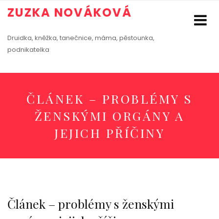
ZUZKA NOVÁKOVÁ
Druidka, kněžka, tanečnice, máma, pěstounka,
podnikatelka
ČLÁNEK – PROBLÉMY S
ŽENSKÝMI ORGÁNY A
JEJICH PŘÍČINY
Článek – problémy s ženskými