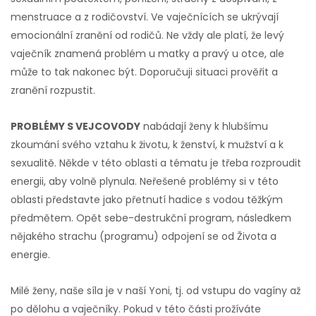
menstruace a z rodičovství. Ve vaječnících se ukrývají
emocionální zranění od rodičů. Ne vždy ale platí, že levý
vaječník znamená problém u matky a pravý u otce, ale
může to tak nakonec být. Doporučuji situaci prověřit a
zranění rozpustit.
PROBLÉMY S VEJCOVODY
nabádají ženy k hlubšímu
zkoumání svého vztahu k životu, k ženství, k mužství a k
sexualitě. Někde v této oblasti a tématu je třeba rozproudit
energii, aby volně plynula. Neřešené problémy si v této
oblasti představte jako přetnutí hadice s vodou těžkým
předmětem. Opět sebe-destrukční program, následkem
nějakého strachu (programu) odpojení se od Života a
energie.
Milé ženy, naše síla je v naší Yoni, tj. od vstupu do vagíny až
po dělohu a vaječníky. Pokud v této části prožíváte