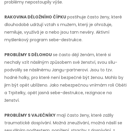
problémy nepostoupily výše.
RAKOVINA DĚLOŽNÍHO ČÍPKU
postihuje často ženy, které
dlouhodobě udržují vztah s mužem, který je ohrožuje,
nemiluje, využívá je a nebo jsou tam nevěry. Aktivní
myšlenkový program sebe-destrukce.
PROBLÉMY S DĚLOHOU
se často dějí ženám, které si
nechaly vzít násilným způsobem své ženství, svou sílu-
podvolily se násilnému Jangu-partnerovi. Jsou to tzv.
hodné holky, pro které není bezpečné být ženou. Mohlo by
jim být opět ublíženo. Jako nebezpečnou vnímám roli Oběti
a Trpitelky, opět jasná sebe-destrukce, rezignace na
ženství.
PROBLÉMY S VAJEČNÍKY
mají často ženy, které zažily
traumatické dospívání. Možná zneužívání, možná násilí se
sexuálním podtextem, ponížení, strachy z dospívání, z