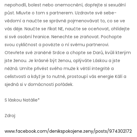
nepohodlí, bolest nebo onemocnění, dopřejte si sexuální
půst. Mluvte o tom s partnerem. Uzdravte své sebe-
vědomí a naučte se správně pojmenovávat to, co se ve
vás děje. Naučte se říkat NE, naučte se oceňovat, ohlídejte
si své osobní hranice. Nenechte se zraňovat. Pochopte
svou cykličnost a povězte o ní svému partnerovi.
Otevřete své zraněné Srdce a chopte se Darů, kvůli kterým
jste ženou. Je krásné být ženou, oplýváte Láskou a jste
něžná. Umíte přivést svého muže k větší integritě a
celistvosti a když je to nutné, prostoupí vás energie Kálí a
sjedná si v domácnosti pořádek.
S láskou Natálie*
Zdroj:
www.facebook.com/denikspokojene.zeny/posts/974302172