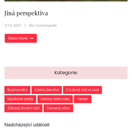
Jiná perspektiva
27.6.2017
No Comments
Read More
Kategorie:
Bubnování
Cesta Ženství
Co život dal a vzal
Mystické cesty
Oslavy kola roku
Tanec
Zdravý životní styl
Červený stan
Nadcházející události