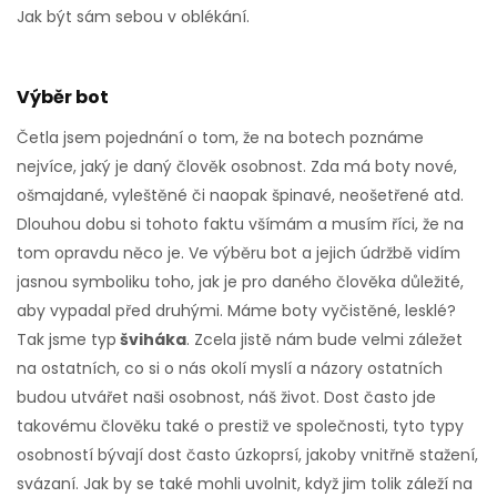
Jak být sám sebou v oblékání.
Výběr bot
Četla jsem pojednání o tom, že na botech poznáme
nejvíce, jaký je daný člověk osobnost. Zda má boty nové,
ošmajdané, vyleštěné či naopak špinavé, neošetřené atd.
Dlouhou dobu si tohoto faktu všímám a musím říci, že na
tom opravdu něco je. Ve výběru bot a jejich údržbě vidím
jasnou symboliku toho, jak je pro daného člověka důležité,
aby vypadal před druhými. Máme boty vyčistěné, lesklé?
Tak jsme typ
šviháka
. Zcela jistě nám bude velmi záležet
na ostatních, co si o nás okolí myslí a názory ostatních
budou utvářet naši osobnost, náš život. Dost často jde
takovému člověku také o prestiž ve společnosti, tyto typy
osobností bývají dost často úzkoprsí, jakoby vnitřně stažení,
svázaní. Jak by se také mohli uvolnit, když jim tolik záleží na