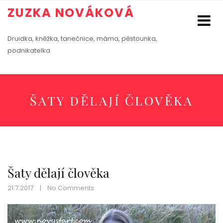
ZUZKA NOVÁKOVÁ
Druidka, kněžka, tanečnice, máma, pěstounka,
podnikatelka
ŠATY DĚLAJÍ ČLOVĚKA
Šaty dělají člověka
21.7.2017
No Comments