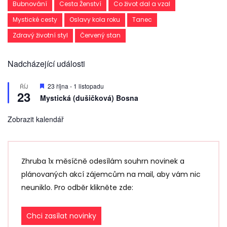
Bubnování
Cesta Ženství
Co život dal a vzal
Mystické cesty
Oslavy kola roku
Tanec
Zdravý životní styl
Červený stan
Nadcházející události
D
23 října
-
1 listopadu
ŘÍJ
23
o
Mystická (dušičková) Bosna
p
o
r
Zobrazit kalendář
u
č
e
n
é
Zhruba 1x měsíčně odesílám souhrn novinek a
plánovaných akcí zájemcům na mail, aby vám nic
neuniklo. Pro odběr klikněte zde:
Chci zasílat novinky