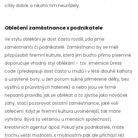
cítily dobře a nikoho tím neurážely.
Oblečení zaměstnance x podnikatele
Ve stylu oblékání je dost často rozdíl, zda jsme
zaměstnanci či podnikatelé. Zaměstnanci by se měli
přizpůsobit firemní kultuře, která jim buďto přímo písemně
doporučuje vhodný styl oblékání – tzv. směrnice Dress
code (předepisují dost často u mužů i v létě dlouhé kalhoty
a uzavřené boty, u žen potom sukně přiměřené délky, bez
výsřihů a průsvitných halenek) a nebo jsou ve firmě
nepsaná pravidla, jak se oblékat a to zjistíte jako nováček
záhy, stačí pozorovat ostatní zaměstnance, jaké volí
oblečení. Když je firemní kultura uvolněnější, tak máte
vyhráno. Bývá to většinou u menších společností,
kreativních agentur apod. Pokud jste podnikatelé, máte
trochu větší možnosti, s možnostmi pak ale přichází též