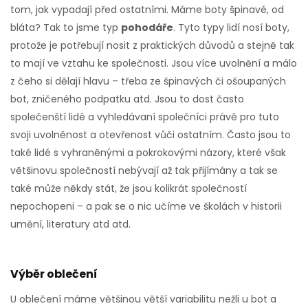
tom, jak vypadají před ostatními. Máme boty špinavé, od
bláta? Tak to jsme typ
pohodáře
. Tyto typy lidí nosí boty,
protože je potřebují nosit z praktických důvodů a stejně tak
to mají ve vztahu ke společnosti. Jsou více uvolnění a málo
z čeho si dělají hlavu – třeba ze špinavých či ošoupaných
bot, zničeného podpatku atd. Jsou to dost často
společenští lidé a vyhledávaní společníci právě pro tuto
svoji uvolněnost a otevřenost vůči ostatním. Často jsou to
také lidé s vyhraněnými a pokrokovými názory, které však
většinovu společností nebývají až tak přijímány a tak se
také může někdy stát, že jsou kolikrát společností
nepochopeni – a pak se o nic učíme ve školách v historii
umění, literatury atd atd.
Výběr oblečení
U oblečení máme většinou větší variabilitu nežli u bot a