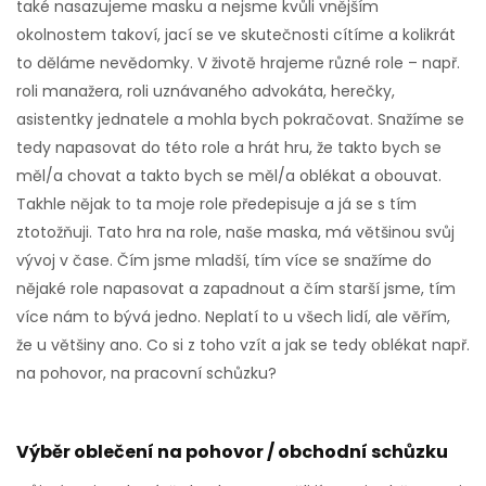
také nasazujeme masku a nejsme kvůli vnějším
okolnostem takoví, jací se ve skutečnosti cítíme a kolikrát
to děláme nevědomky. V životě hrajeme různé role – např.
roli manažera, roli uznávaného advokáta, herečky,
asistentky jednatele a mohla bych pokračovat. Snažíme se
tedy napasovat do této role a hrát hru, že takto bych se
měl/a chovat a takto bych se měl/a oblékat a obouvat.
Takhle nějak to ta moje role předepisuje a já se s tím
ztotožňuji. Tato hra na role, naše maska, má většinou svůj
vývoj v čase. Čím jsme mladší, tím více se snažíme do
nějaké role napasovat a zapadnout a čím starší jsme, tím
více nám to bývá jedno. Neplatí to u všech lidí, ale věřím,
že u většiny ano. Co si z toho vzít a jak se tedy oblékat např.
na pohovor, na pracovní schůzku?
Výběr oblečení na pohovor / obchodní schůzku