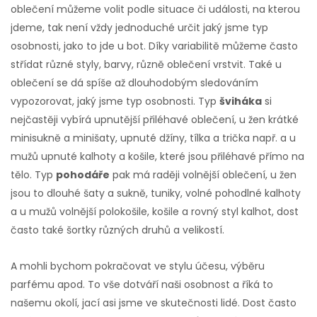
oblečení můžeme volit podle situace či události, na kterou
jdeme, tak není vždy jednoduché určit jaký jsme typ
osobnosti, jako to jde u bot. Díky variabilitě můžeme často
střídat různé styly, barvy, různě oblečení vrstvit. Také u
oblečení se dá spíše až dlouhodobým sledováním
vypozorovat, jaký jsme typ osobnosti. Typ
šviháka
si
nejčastěji vybírá upnutější přiléhavé oblečení, u žen krátké
minisukně a minišaty, upnuté džíny, tílka a trička např. a u
mužů upnuté kalhoty a košile, které jsou přiléhavé přímo na
tělo. Typ
pohodáře
pak má raději volnější oblečení, u žen
jsou to dlouhé šaty a sukně, tuniky, volné pohodlné kalhoty
a u mužů volnější polokošile, košile a rovný styl kalhot, dost
často také šortky různých druhů a velikostí.
A mohli bychom pokračovat ve stylu účesu, výběru
parfému apod. To vše dotváří naši osobnost a říká to
našemu okolí, jací asi jsme ve skutečnosti lidé. Dost často