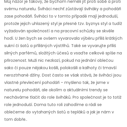
Můj názor je takový, že bychom neměli jít proti sobě a proti
svému naturelu. Šviháci nechť zůstávají šviháky a pohodáři
zase pohodáři. Šviháci to v tomto případě mají jednoduší,
protože jejich uhlazený styl je přesně tzv. byznys styl a tudíž
vyžadován společností a na pracovní schůzky se skvěle
hodí. U žen bych se ovšem vyvarovala výběru příliš krátkých
sukní či šatů a přílišných výstřihů. Také se vyvarujte příliš
silných parfémů, složitých účesů a vsaďte celkově spíše na
přirozenost. Muži nic nezkazí, pokud na jednání oblečou
sako či pouze nějakou košili, polokošili a kalhoty či tmavší
neroztrhané džíny. Dost často se však stává, že šviháci jsou
vlastně převlečení pohodáři – myšleno tak, že jsme v
naturelu pohodáři, ale okolím a aktuálními trendy se
necháváme tlačit do role šviháků. Pro společnost je to totiž
role jednoduší. Doma tuto roli zahodíme a rádi se
oblečeme do vytahaných šatů a tepláků a jak je nám v
tom dobře..