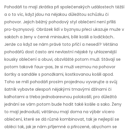
Pohodáři to mají zkrátka při společenských událostech těžší
a o to víc, když jdou na nějakou důležitou schůzku či
pohovor. Jejich běžný pohodový styl oblečení není příliš
pro-byznysový. Obrázek lidí v byznysu přeci ukazuje muže v
sakách a ženy v černé minisukni, bílé košili a lodičkách..
Jenže co když se nám právě toto příčí a nesedí? Většina
pohodářů dost často ani nevlastní nějaké ty uhlazenější
kousky oblečení a obuvi, obzvláště potom muži. Stávají se
potom takové faux-pas, že si muži vezmou na pohovor
šortky a sandále s ponožkami, kostkovanou košili apod.
Toho se milí pohodáři prosím projednou vyvarujte a svůj
šatník vybavte alespoň nějakými tmavými džínami či
kalhotami a třeba jednobarevnou polokošilí, pro důležitá
jednání se vám potom bude hodit také košile a sako. Ženy
to mají jednoduší, většinou mají doma na výběr vícero
oblečení, které se dá různě kombinovat, tak je nejlepší se
obléci tak, jak je nám příjemné a přirozené, abychom se