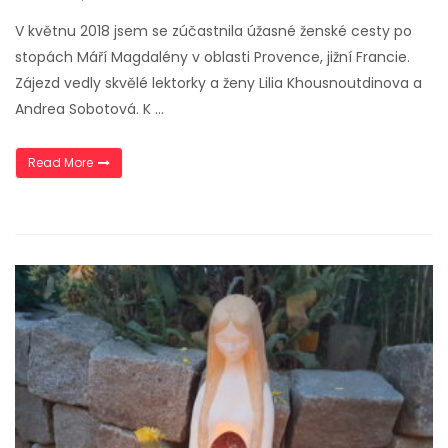
V květnu 2018 jsem se zúčastnila úžasné ženské cesty po
stopách Máří Magdalény v oblasti Provence, jižní Francie.
Zájezd vedly skvělé lektorky a ženy Lilia Khousnoutdinova a
Andrea Sobotová. K …
„Ženská cesta po stopách Máří Magdalény v Provence“
Read More