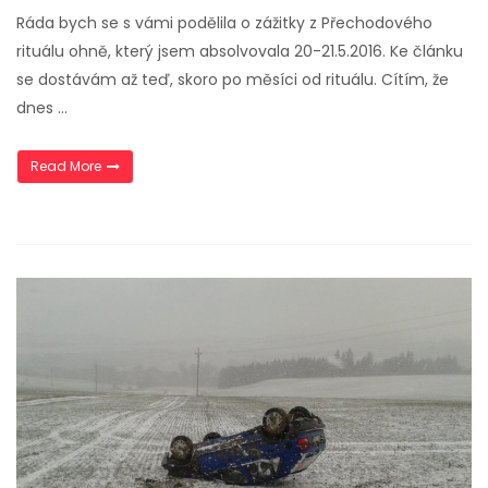
Ráda bych se s vámi podělila o zážitky z Přechodového
rituálu ohně, který jsem absolvovala 20-21.5.2016. Ke článku
se dostávám až teď, skoro po měsíci od rituálu. Cítím, že
dnes …
„Jak jsem zvládla přechodový rituál ohně“
Read More