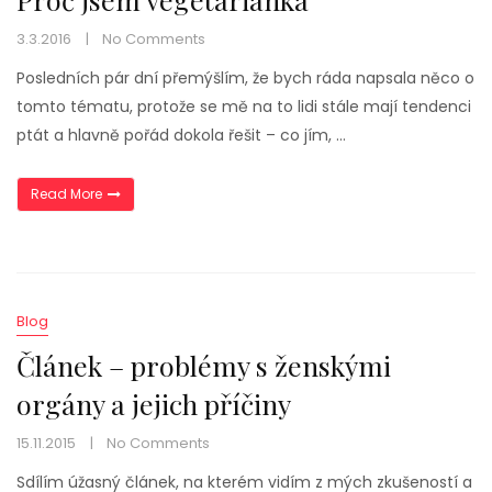
3.3.2016
No Comments
Posledních pár dní přemýšlím, že bych ráda napsala něco o
tomto tématu, protože se mě na to lidi stále mají tendenci
ptát a hlavně pořád dokola řešit – co jím, …
„Proč jsem vegetariánka“
Read More
Blog
Článek – problémy s ženskými
orgány a jejich příčiny
15.11.2015
No Comments
Sdílím úžasný článek, na kterém vidím z mých zkušeností a