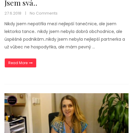
Jsem svá..
27.6.2018
No Comments
Nikdy jsem nepatřila mezi nejlepší tanečnice, ale jsem
lektorka tance.. nikdy jsem nebyla dobrá obchodnice, ale
úspěšně podnikám..nikdy jsem nebyla nejlepší partnerka a
už vůbec ne hospodyňka, ale mám pevný …
„Jsem svá..“
Read More