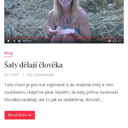
Blog
Šaty dělají člověka
21.7.2017
No Comments
Toto rčení je pro mě zajímavé a do značné míry s ním
souhlasím, i když ne plně. Myslím, že šaty přímo osobnost
člověka nedělají, ale to jak se oblékáme, dotváří …
„Šaty dělají člověka“
Read More