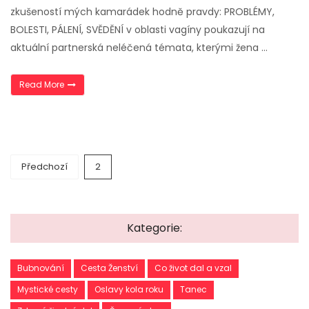
zkušeností mých kamarádek hodně pravdy: PROBLÉMY,
BOLESTI, PÁLENÍ, SVĚDĚNÍ v oblasti vagíny poukazují na
aktuální partnerská neléčená témata, kterými žena …
„Článek – problémy s ženskými orgány a jejich příčiny“
Read More
Navigace
Předchozí
2
pro
příspěvky
Kategorie:
Bubnování
Cesta Ženství
Co život dal a vzal
Mystické cesty
Oslavy kola roku
Tanec